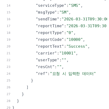
"serviceType"
:
"SMS"
,
14
"msgType"
:
"SM"
,
15
"sendTime"
:
"2026-03-31T09:30:00
16
"reportTime"
:
"2026-03-31T09:30:
17
"reportType"
:
"0"
,
18
"reportCode"
:
"10000"
,
19
"reportText"
:
"Success"
,
20
"carrier"
:
"10001"
,
21
"userType"
:
""
,
22
"resCnt"
:
""
,
23
"ref"
:
"요청 시 입력한 데이터"
24
}
25
]
26
}
27
}
28
}
29