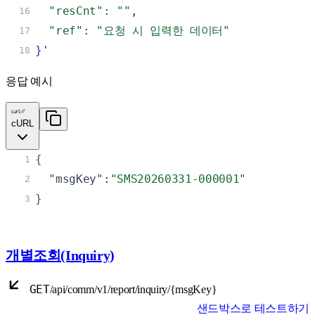
"resCnt"
:
""
,
16
"ref"
:
"요청 시 입력한 데이터"
17
}
'
18
응답 예시
cURL
{
1
"msgKey"
:
"SMS20260331-000001"
2
}
3
개별조회(Inquiry)
GET
/api/comm/v1/report/inquiry/{msgKey}
샌드박스로 테스트하기