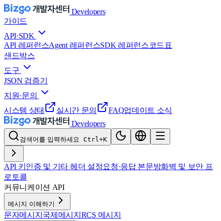
Developers
가이드
API·SDK
API 레퍼런스
Agent 레퍼런스
SDK 레퍼런스
코드표
샌드박스
도구
JSON 검증기
지원·문의
시스템 상태
실시간 문의
FAQ
업데이트 소식
Developers
검색어를 입력하세요
Ctrl+K
API 키
인증 및 기타 헤더 설정
요청·응답 본문
방화벽 및 보안 프
로토콜
커뮤니케이션 API
메시지 이해하기
문자메시지
국제메시지
RCS 메시지