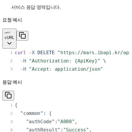
서비스 응답 영역입니다.
요청 예시
cURL
curl
-X
 DELETE 
"https://mars.ibapi.kr/api
1
-H
"Authorization: {ApiKey}"
 \
2
-H
"Accept: application/json"
3
응답 예시
{
1
"common"
: 
{
2
"authCode"
:
"A000"
,
3
"authResult"
:
"Success"
,
4