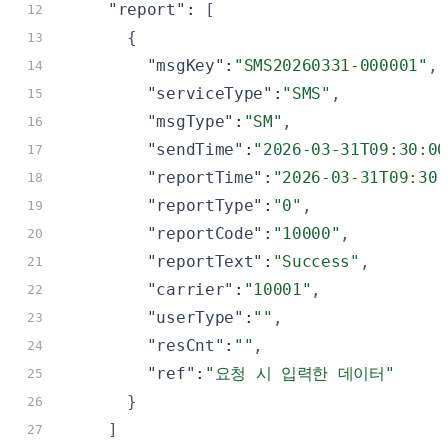
"report"
: 
[
12
{
13
"msgKey"
:
"SMS20260331-000001"
,
14
"serviceType"
:
"SMS"
,
15
"msgType"
:
"SM"
,
16
"sendTime"
:
"2026-03-31T09:30:00
17
"reportTime"
:
"2026-03-31T09:30:
18
"reportType"
:
"0"
,
19
"reportCode"
:
"10000"
,
20
"reportText"
:
"Success"
,
21
"carrier"
:
"10001"
,
22
"userType"
:
""
,
23
"resCnt"
:
""
,
24
"ref"
:
"요청 시 입력한 데이터"
25
}
26
]
27