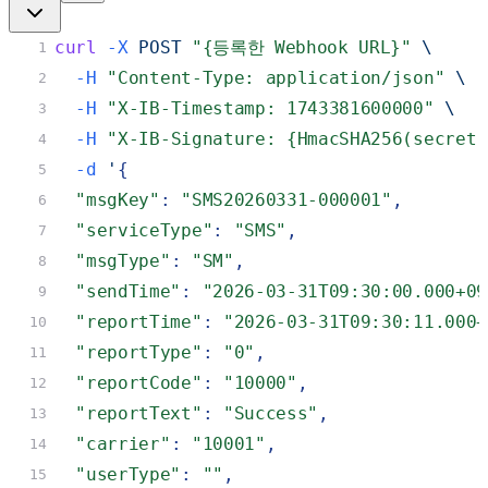
curl
-X
 POST 
"{등록한 Webhook URL}"
 \
1
-H
"Content-Type: application/json"
 \
2
-H
"X-IB-Timestamp: 1743381600000"
 \
3
-H
"X-IB-Signature: {HmacSHA256(secret,
4
-d
 '
{
5
"msgKey"
:
"SMS20260331-000001"
,
6
"serviceType"
:
"SMS"
,
7
"msgType"
:
"SM"
,
8
"sendTime"
:
"2026-03-31T09:30:00.000+09
9
"reportTime"
:
"2026-03-31T09:30:11.000+
10
"reportType"
:
"0"
,
11
"reportCode"
:
"10000"
,
12
"reportText"
:
"Success"
,
13
"carrier"
:
"10001"
,
14
"userType"
:
""
,
15