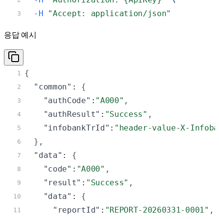
-H
"Accept: application/json"
3
응답 예시
{
1
"common"
: 
{
2
"authCode"
:
"A000"
,
3
"authResult"
:
"Success"
,
4
"infobankTrId"
:
"header-value-X-Infoba
5
}
,
6
"data"
: 
{
7
"code"
:
"A000"
,
8
"result"
:
"Success"
,
9
"data"
: 
{
10
"reportId"
:
"REPORT-20260331-0001"
,
11